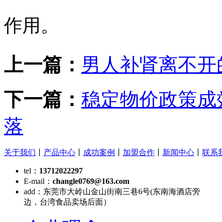
作用。
上一篇：
男人补肾离不开
下一篇：
稳定物价政策成
落
关于我们
丨
产品中心
丨
成功案例
丨
加盟合作
丨
新闻中心
丨
联系
tel：
13712022297
E-mail：
changle0769@163.com
add：
东莞市大岭山金山街南三巷6号(东南海酒店旁
边，台湾食品卖场后面）